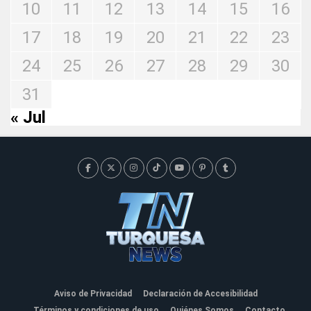
10
11
12
13
14
15
16
17
18
19
20
21
22
23
24
25
26
27
28
29
30
31
« Jul
Aviso de Privacidad
Declaración de Accesibilidad
Términos y condiciones de uso
Quiénes Somos
Contacto