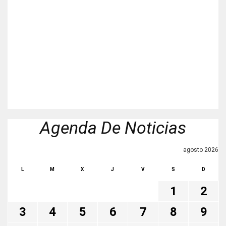
Agenda De Noticias
agosto 2026
L
M
X
J
V
S
D
1
2
3
4
5
6
7
8
9