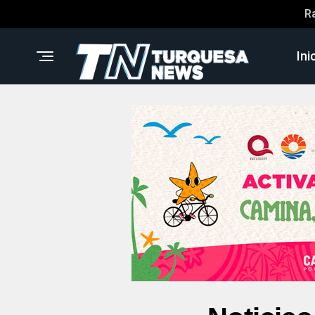
R
Ini