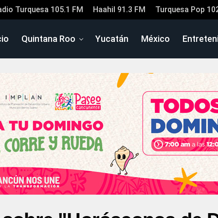
adio Turquesa 105.1 FM
Haahil 91.3 FM
Turquesa Pop 10
cio
Quintana Roo
Yucatán
México
Entreten