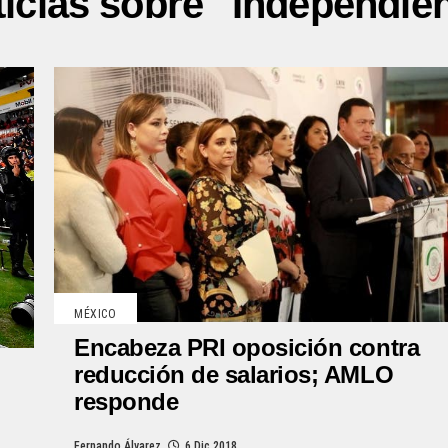
icias sobre "Independie
MÉXICO
Encabeza PRI oposición contra
reducción de salarios; AMLO
responde
Fernando Álvarez
6 Dic 2018