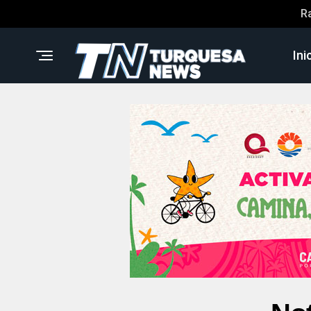
R
Ini