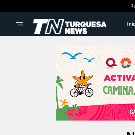
R
Ini