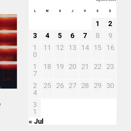
L
M
X
J
V
S
D
1
2
3
4
5
6
7
8
9
1
11
12
13
14
15
16
0
1
18
19
20
21
22
23
7
2
25
26
27
28
29
30
4
e
3
1
« Jul