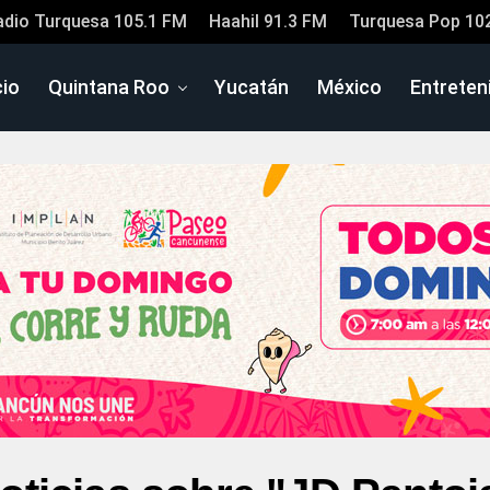
adio Turquesa 105.1 FM
Haahil 91.3 FM
Turquesa Pop 10
cio
Quintana Roo
Yucatán
México
Entreten