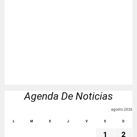
Agenda De Noticias
agosto 2026
L
M
X
J
V
S
D
1
2