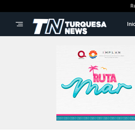
R
Ini