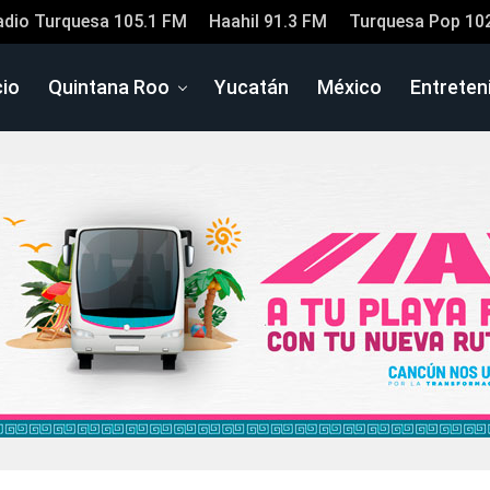
adio Turquesa 105.1 FM
Haahil 91.3 FM
Turquesa Pop 10
cio
Quintana Roo
Yucatán
México
Entreten