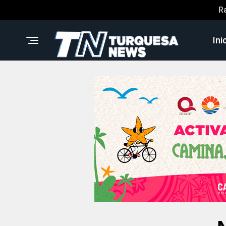
R
Ini