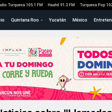
adio Turquesa 105.1 FM
Haahil 91.3 FM
Turquesa Pop 10
cio
Quintana Roo
Yucatán
México
Entreten