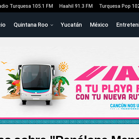
adio Turquesa 105.1 FM
Haahil 91.3 FM
Turquesa Pop 10
cio
Quintana Roo
Yucatán
México
Entreten