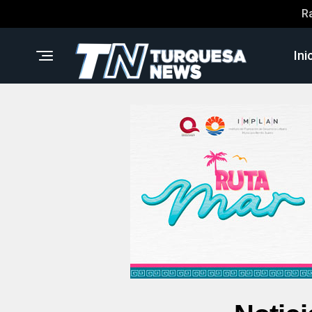
R
Ini