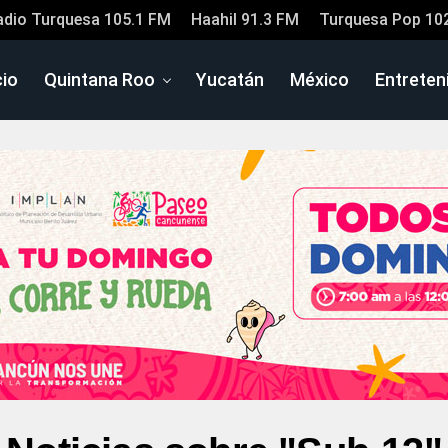
adio Turquesa 105.1 FM
Haahil 91.3 FM
Turquesa Pop 10
cio
Quintana Roo
Yucatán
México
Entreten