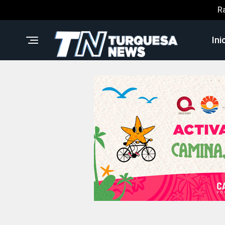
R
Ini