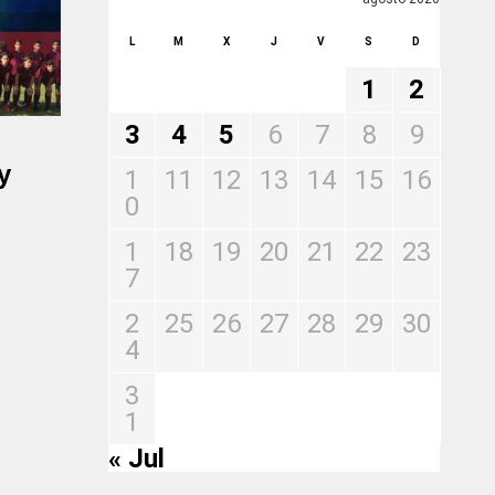
L
M
X
J
V
S
D
1
2
3
4
5
6
7
8
9
y
1
11
12
13
14
15
16
0
1
18
19
20
21
22
23
7
2
25
26
27
28
29
30
4
3
1
« Jul