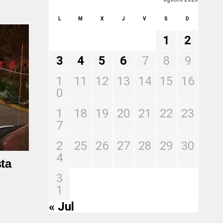
L
M
X
J
V
S
D
1
2
3
4
5
6
7
8
9
1
11
12
13
14
15
16
0
1
18
19
20
21
22
23
7
2
25
26
27
28
29
30
4
ta
3
1
« Jul