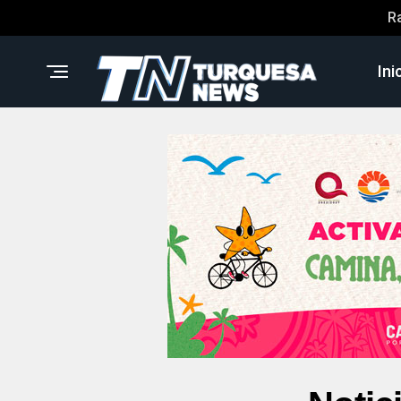
R
Ini