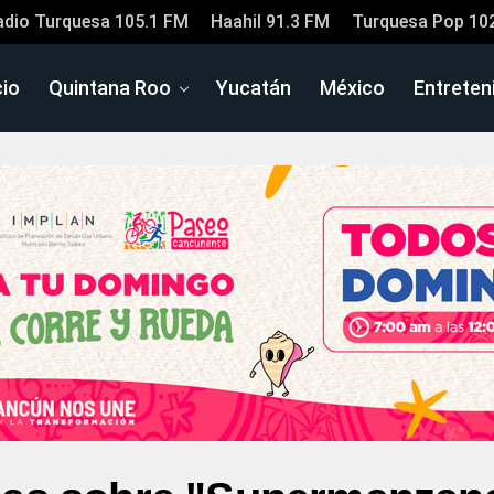
adio Turquesa 105.1 FM
Haahil 91.3 FM
Turquesa Pop 10
cio
Quintana Roo
Yucatán
México
Entreten