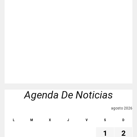
Agenda De Noticias
agosto 2026
L
M
X
J
V
S
D
1
2