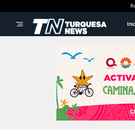
R
Ini