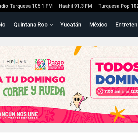
adio Turquesa 105.1 FM
Haahil 91.3 FM
Turquesa Pop 10
cio
Quintana Roo
Yucatán
México
Entreten