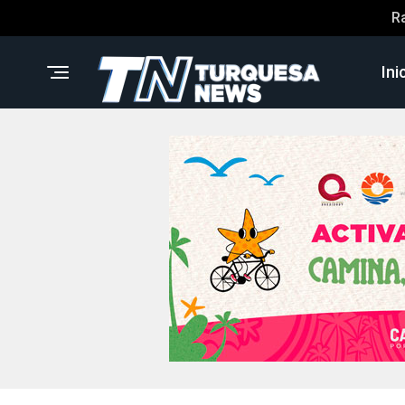
R
Ini