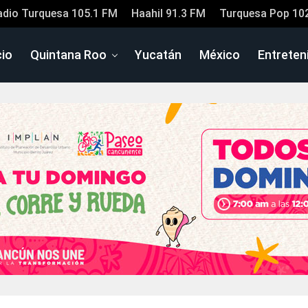
adio Turquesa 105.1 FM
Haahil 91.3 FM
Turquesa Pop 10
cio
Quintana Roo
Yucatán
México
Entreten