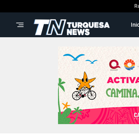
R
Ini