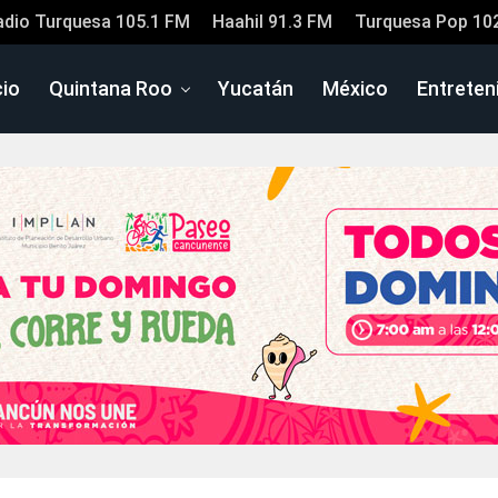
adio Turquesa 105.1 FM
Haahil 91.3 FM
Turquesa Pop 10
cio
Quintana Roo
Yucatán
México
Entreten