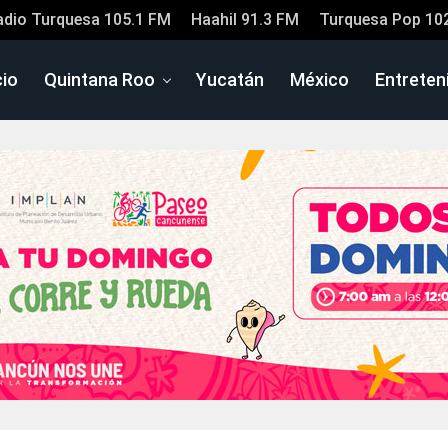
adio Turquesa 105.1 FM
Haahil 91.3 FM
Turquesa Pop 10
cio
Quintana Roo
Yucatán
México
Entreten