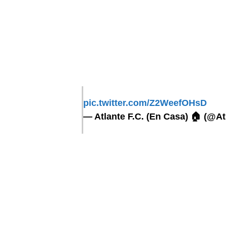
pic.twitter.com/Z2WeefOHsD
— Atlante F.C. (En Casa) 🏠 (@At