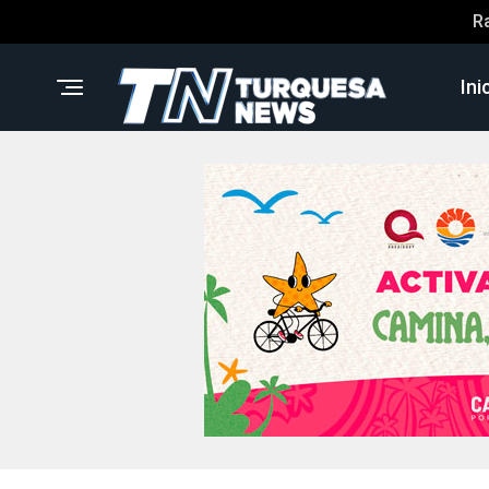
R
Ini