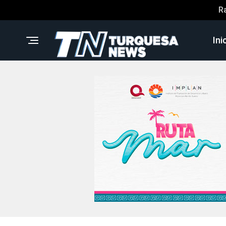
R
Ini