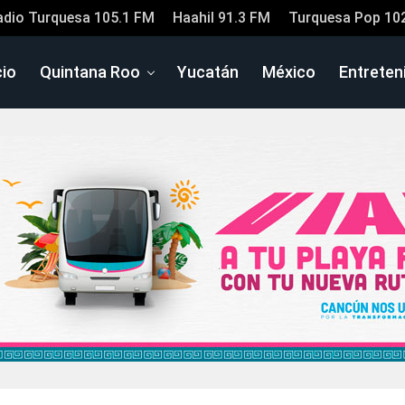
adio Turquesa 105.1 FM
Haahil 91.3 FM
Turquesa Pop 10
cio
Quintana Roo
Yucatán
México
Entreten