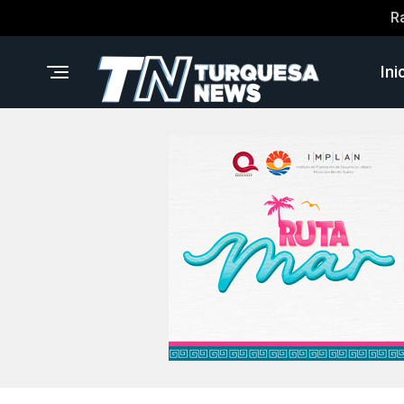
R
Ini