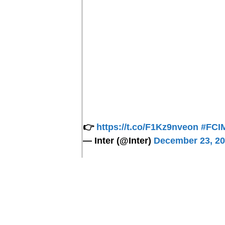
👉
https://t.co/F1Kz9nveon
#FCI
— Inter (@Inter)
December 23, 2