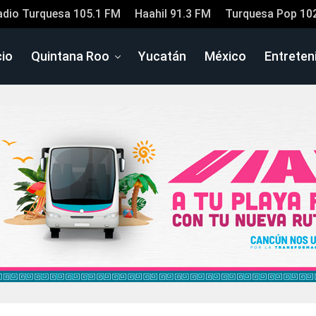
adio Turquesa 105.1 FM
Haahil 91.3 FM
Turquesa Pop 10
cio
Quintana Roo
Yucatán
México
Entreten