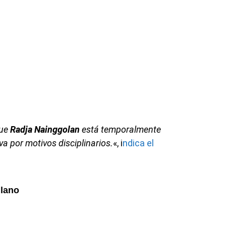
que
Radja Nainggolan
está temporalmente
a por motivos disciplinarios.
«, i
ndica el
ilano