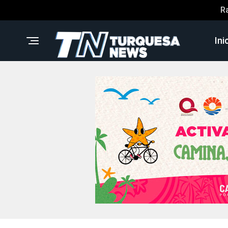
R
Ini