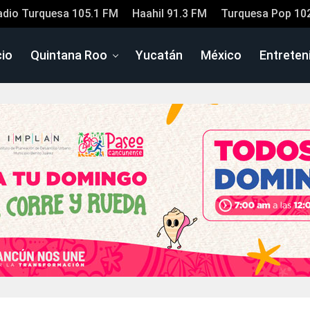
adio Turquesa 105.1 FM
Haahil 91.3 FM
Turquesa Pop 10
cio
Quintana Roo
Yucatán
México
Entreten