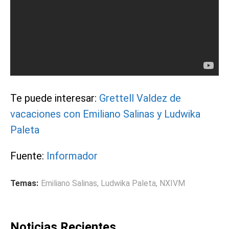
Te puede interesar:
Grettell Valdez de
vacaciones con Emiliano Salinas y Ludwika
Paleta
Fuente:
Informador
Temas:
Emiliano Salinas
,
Ludwika Paleta
,
NXIVM
Noticias Recientes