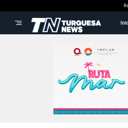
R
Ini