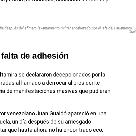
ía después del efímero levantamiento militar encabezado por el jefe del Parlamento, 
Guai
falta de adhesión
 Altamira se declararon decepcionados por la
madas al llamado a derrocar al presidente
cia de manifestaciones masivas que pudieran
tor venezolano Juan Guaidó apareció en una
uela, un día después de su arriesgado
itar que hasta ahora no ha encontrado eco.