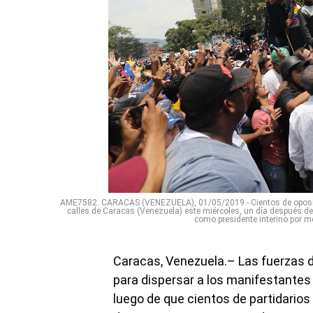
AME7582. CARACAS (VENEZUELA), 01/05/2019.- Cientos de opositor
calles de Caracas (Venezuela) este miércoles, un día después del
como presidente interino por m
Caracas, Venezuela.– Las fuerzas d
para dispersar a los manifestantes
luego de que cientos de partidarios