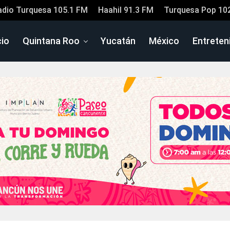
adio Turquesa 105.1 FM
Haahil 91.3 FM
Turquesa Pop 10
cio
Quintana Roo
Yucatán
México
Entreten