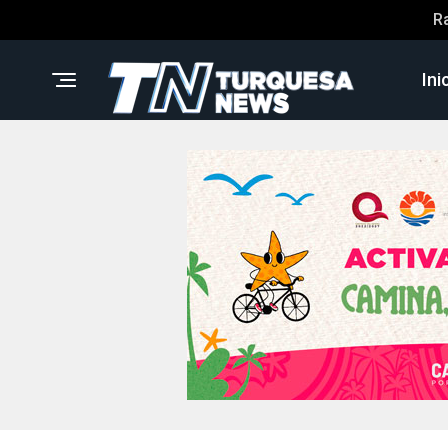
R
Ini