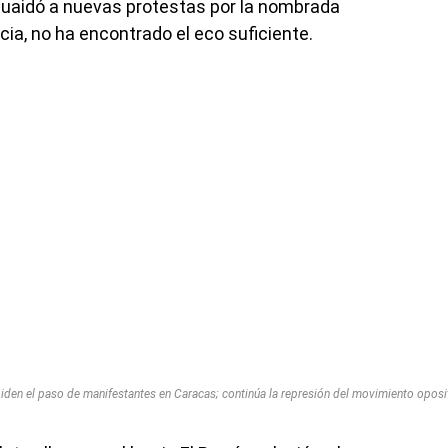
uaidó a nuevas protestas por la nombrada
cia, no ha encontrado el eco suficiente.
den el paso de manifestantes en Caracas; continúa la represión del movimiento oposit