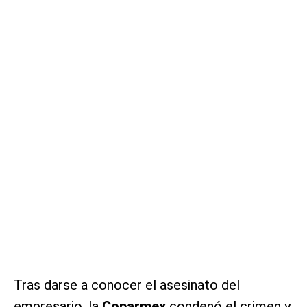
Tras darse a conocer el asesinato del
empresario, la
Coparmex
condenó el crimen y