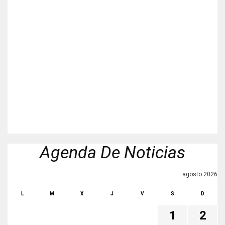
Agenda De Noticias
agosto 2026
L
M
X
J
V
S
D
1
2