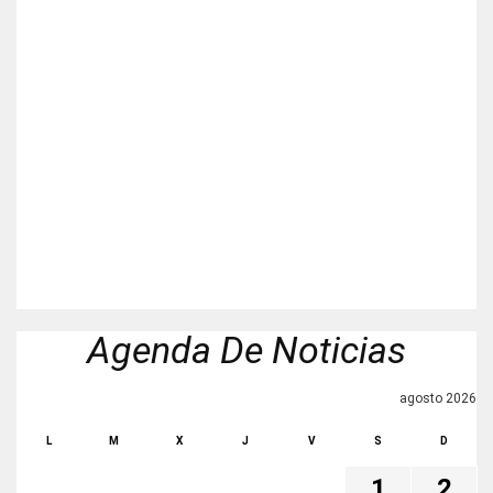
Agenda De Noticias
agosto 2026
L
M
X
J
V
S
D
1
2