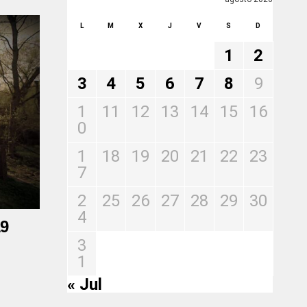
L
M
X
J
V
S
D
1
2
3
4
5
6
7
8
9
1
11
12
13
14
15
16
0
1
18
19
20
21
22
23
7
2
25
26
27
28
29
30
4
19
3
1
« Jul