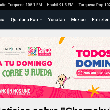
adio Turquesa 105.1 FM
Haahil 91.3 FM
Turquesa Pop 10
cio
Quintana Roo
Yucatán
México
Entreten