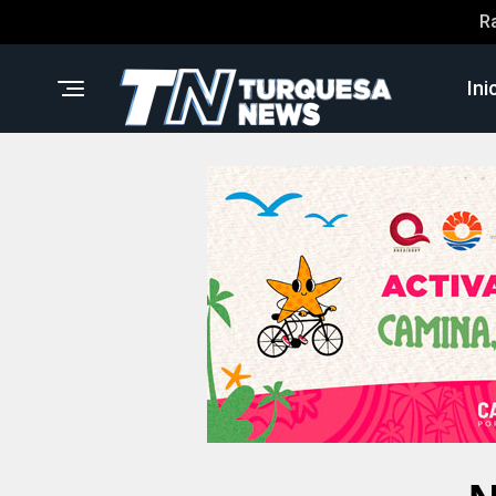
R
Ini