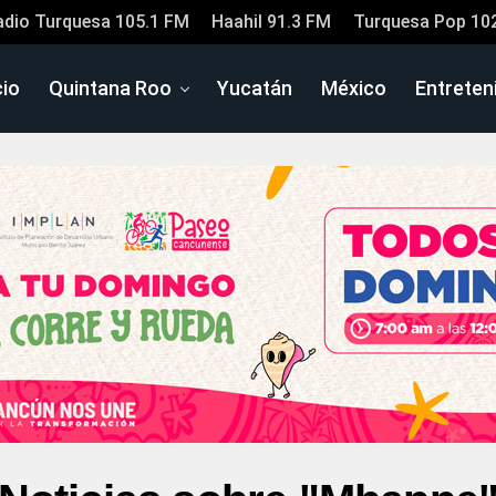
adio Turquesa 105.1 FM
Haahil 91.3 FM
Turquesa Pop 10
cio
Quintana Roo
Yucatán
México
Entreten