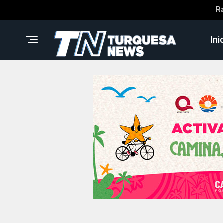
R
Ini