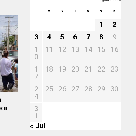
L
M
X
J
V
S
D
1
2
3
4
5
6
7
8
9
1
11
12
13
14
15
16
0
1
18
19
20
21
22
23
7
2
25
26
27
28
29
30
4
n
por
3
1
« Jul