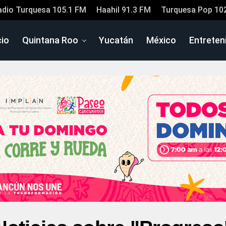
adio Turquesa 105.1 FM
Haahil 91.3 FM
Turquesa Pop 10
cio
Quintana Roo
Yucatán
México
Entreten