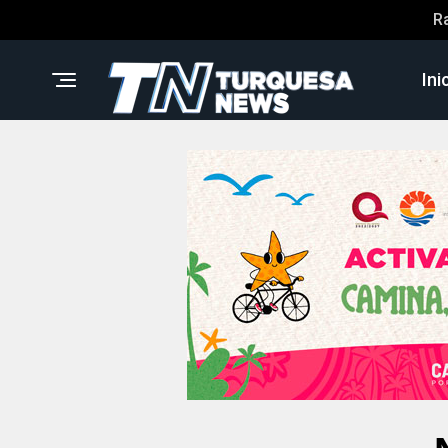
R
Ini