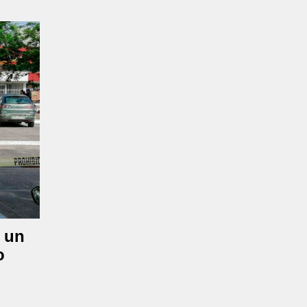
n un
o