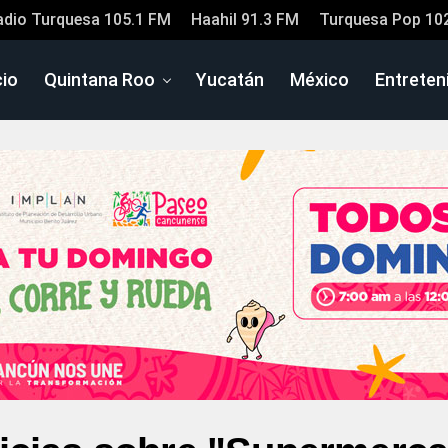
adio Turquesa 105.1 FM
Haahil 91.3 FM
Turquesa Pop 10
cio
Quintana Roo
Yucatán
México
Entreten