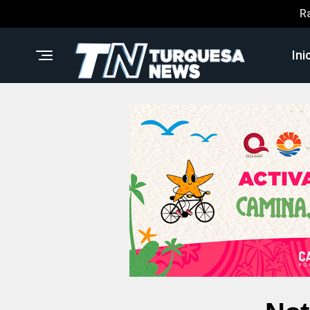
R
Ini