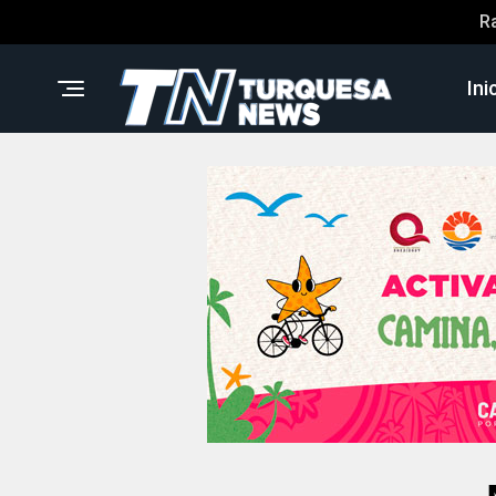
R
Ini