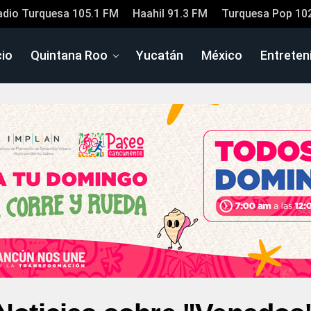
adio Turquesa 105.1 FM
Haahil 91.3 FM
Turquesa Pop 10
cio
Quintana Roo
Yucatán
México
Entreten