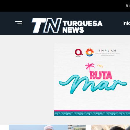
R
Ini