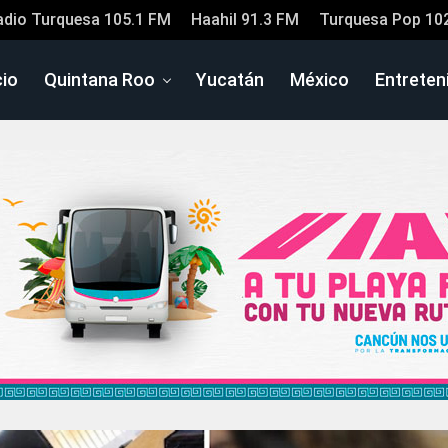
adio Turquesa 105.1 FM
Haahil 91.3 FM
Turquesa Pop 10
cio
Quintana Roo
Yucatán
México
Entreten