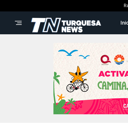
R
Ini