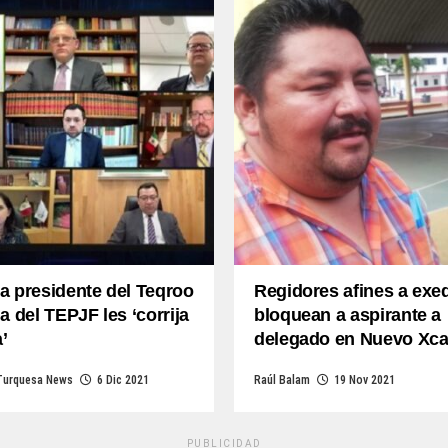
a presidente del Teqroo
Regidores afines a exed
a del TEPJF les ‘corrija
bloquean a aspirante a
a’
delegado en Nuevo Xc
Turquesa News
6 Dic 2021
Raúl Balam
19 Nov 2021
PUBLICIDAD