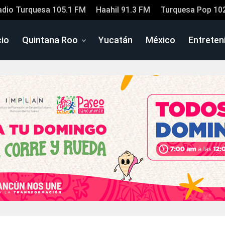
adio Turquesa 105.1 FM
Haahil 91.3 FM
Turquesa Pop 10
cio
Quintana Roo
Yucatán
México
Entreten