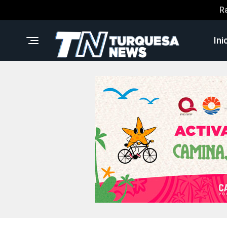
R
Ini