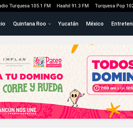
adio Turquesa 105.1 FM
Haahil 91.3 FM
Turquesa Pop 10
cio
Quintana Roo
Yucatán
México
Entreten