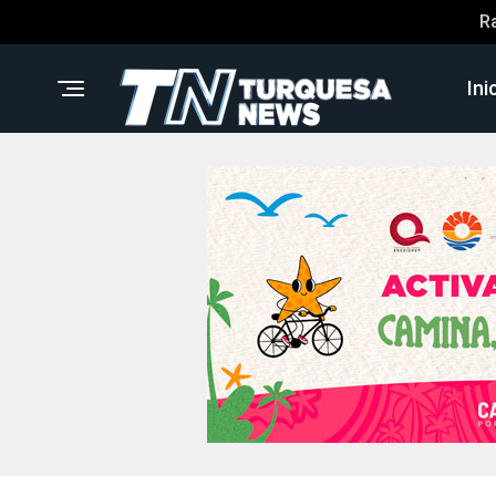
R
Ini