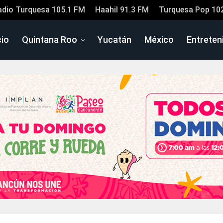
adio Turquesa 105.1 FM
Haahil 91.3 FM
Turquesa Pop 10
cio
Quintana Roo
Yucatán
México
Entreten