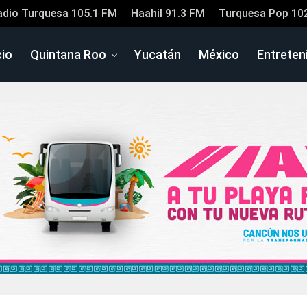
adio Turquesa 105.1 FM
Haahil 91.3 FM
Turquesa Pop 10
cio
Quintana Roo
Yucatán
México
Entreten