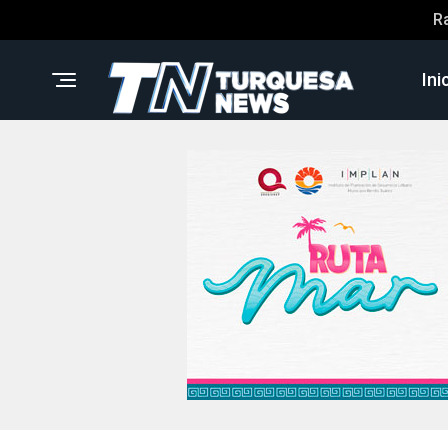
R
Ini