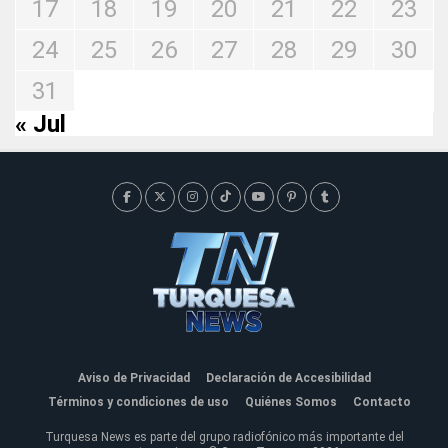
17
18
19
20
21
22
23
24
25
26
27
28
29
30
31
« Jul
Aviso de Privacidad
Declaración de Accesibilidad
Términos y condiciones de uso
Quiénes Somos
Contacto
Turquesa News es parte del grupo radiofónico más importante del