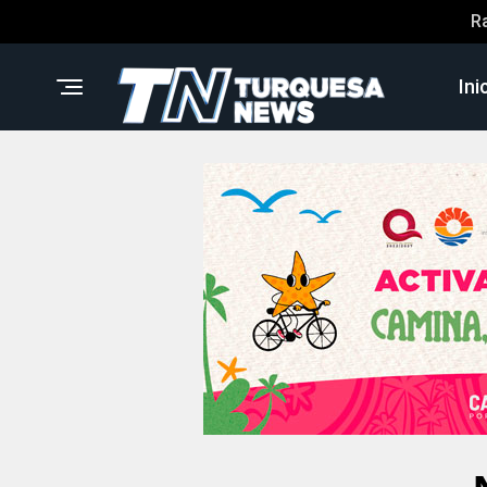
R
Ini