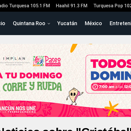
adio Turquesa 105.1 FM
Haahil 91.3 FM
Turquesa Pop 10
cio
Quintana Roo
Yucatán
México
Entreten