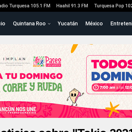
adio Turquesa 105.1 FM
Haahil 91.3 FM
Turquesa Pop 10
cio
Quintana Roo
Yucatán
México
Entreten