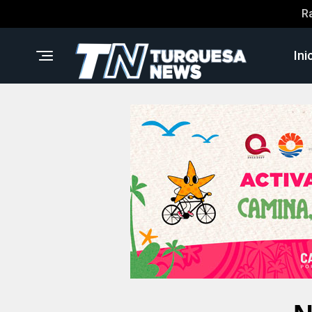
R
Ini