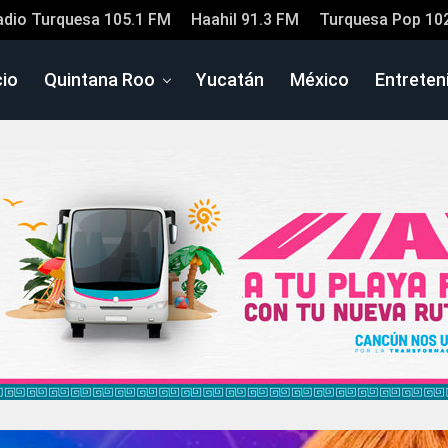
adio Turquesa 105.1 FM
Haahil 91.3 FM
Turquesa Pop 10
cio
Quintana Roo
Yucatán
México
Entreten