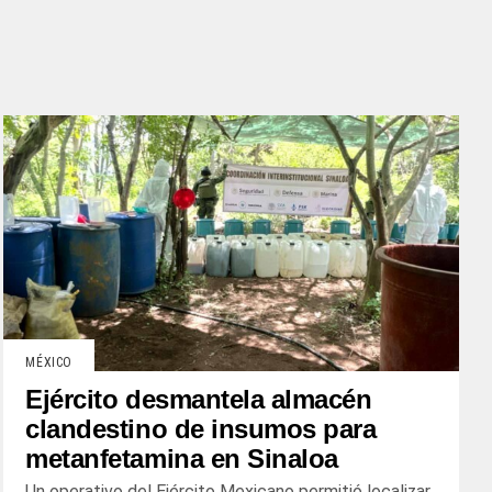
MÉXICO
Ejército desmantela almacén
clandestino de insumos para
metanfetamina en Sinaloa
Un operativo del Ejército Mexicano permitió localizar