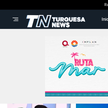
R
Ini