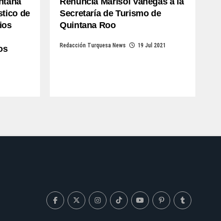
intana
Renuncia Marisol Vanegas a la
stico de
Secretaría de Turismo de
ios
Quintana Roo
Redacción Turquesa News
19 Jul 2021
os