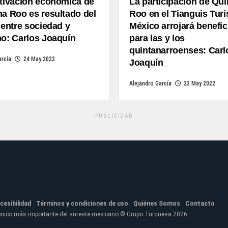
ctivación económica de
La participación de Qu
a Roo es resultado del
Roo en el Tianguis Turí
 entre sociedad y
México arrojará benefic
no: Carlos Joaquín
para las y los
quintanarroenses: Carl
arcía
24 May 2022
Joaquín
Alejandro García
23 May 2022
PUBLICIDAD
cesibilidad
Términos y condiciones de uso
Quiénes Somos
Contacto
fónico más importante del sureste mexicano © Grupo Turquesa 2026