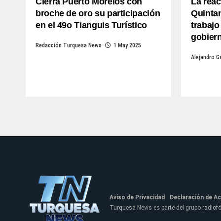
Cierra Puerto Morelos con
La rea
broche de oro su participación
Quintan
en el 49o Tianguis Turístico
trabajo
gobier
Redacción Turquesa News
1 May 2025
Alejandro G
Aviso de Privacidad
Declaración de Ac
Turquesa News es parte del grupo radio