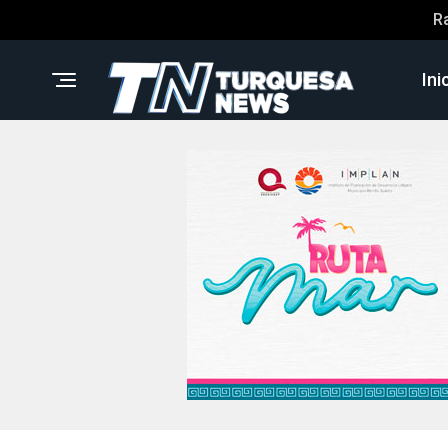
R
Ini