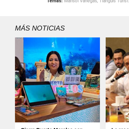
Temas:
Marisol Vanegas
,
Tianguis Turis
MÁS NOTICIAS