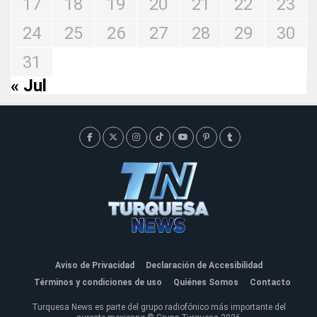
17
18
19
20
21
22
23
24
25
26
27
28
29
30
31
« Jul
Aviso de Privacidad
Declaración de Accesibilidad
Términos y condiciones de uso
Quiénes Somos
Contacto
Turquesa News es parte del grupo radiofónico más importante del