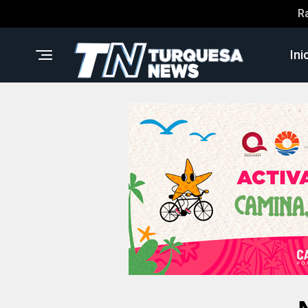
R
Ini