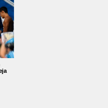
n
eja