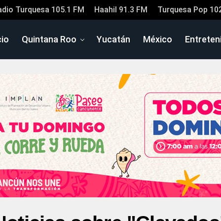
adio Turquesa 105.1 FM
Haahil 91.3 FM
Turquesa Pop 10
cio
Quintana Roo
Yucatán
México
Entreten