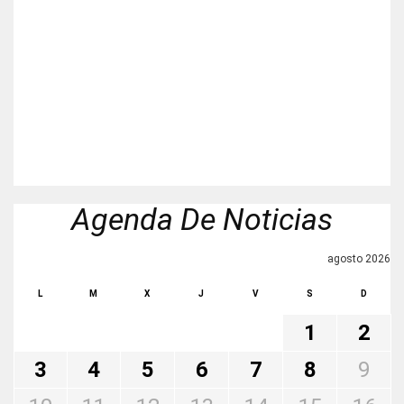
Agenda De Noticias
agosto 2026
L
M
X
J
V
S
D
1
2
3
4
5
6
7
8
9