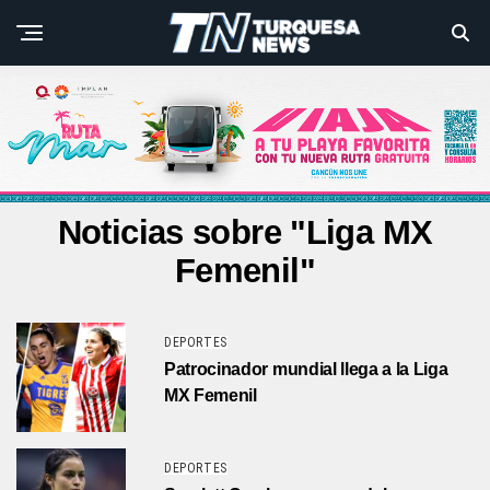
Noticias sobre "Liga MX
Femenil"
DEPORTES
Patrocinador mundial llega a la Liga
MX Femenil
DEPORTES