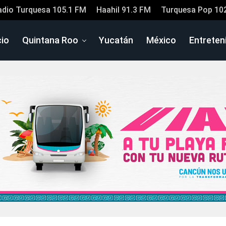
adio Turquesa 105.1 FM
Haahil 91.3 FM
Turquesa Pop 10
cio
Quintana Roo
Yucatán
México
Entreten