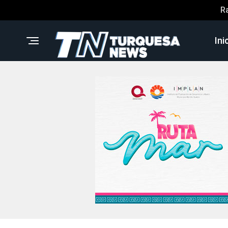
R
Ini