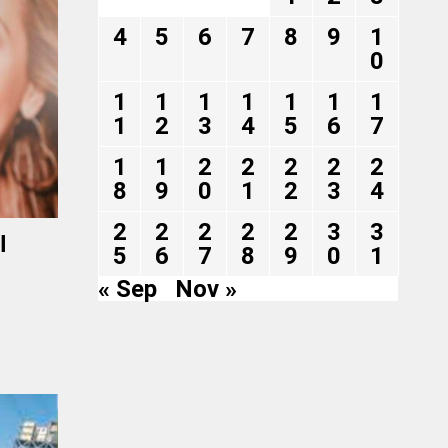
4
5
6
7
8
9
1
0
1
1
1
1
1
1
1
1
2
3
4
5
6
7
1
1
2
2
2
2
2
8
9
0
1
2
3
4
2
2
2
2
2
3
3
l
5
6
7
8
9
0
1
« Sep
Nov »