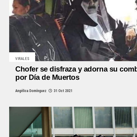
VIRALES
Chofer se disfraza y adorna su com
por Día de Muertos
Angélica Domínguez
31 Oct 2021