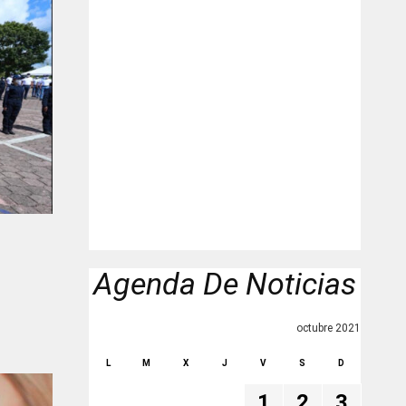
Agenda De Noticias
octubre 2021
L
M
X
J
V
S
D
1
2
3