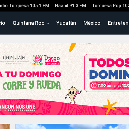
adio Turquesa 105.1 FM
Haahil 91.3 FM
Turquesa Pop 10
cio
Quintana Roo
Yucatán
México
Entreten