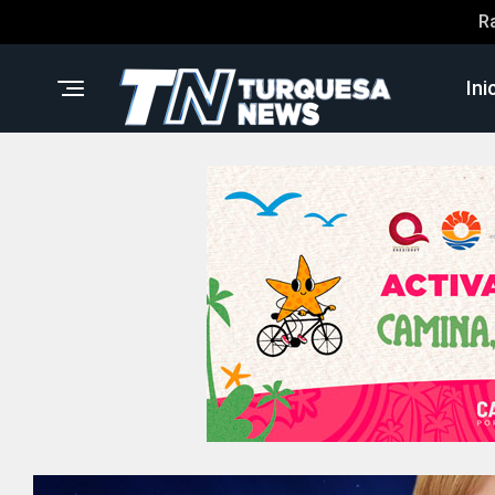
R
Ini