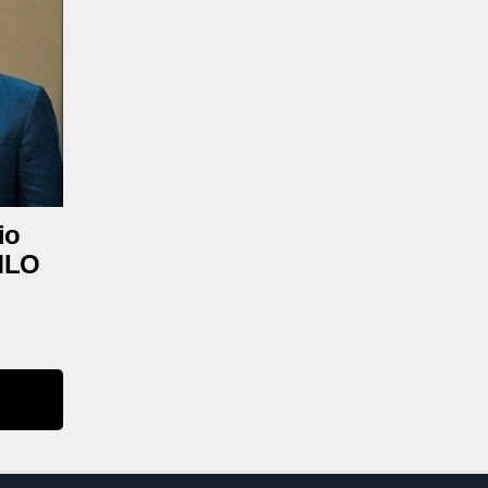
io
AMLO