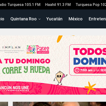
adio Turquesa 105.1 FM
Haahil 91.3 FM
Turquesa Pop 10
cio
Quintana Roo
Yucatán
México
Entreten