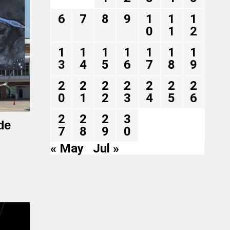
6
7
8
9
1
1
1
0
1
2
1
1
1
1
1
1
1
3
4
5
6
7
8
9
2
2
2
2
2
2
2
0
1
2
3
4
5
6
2
2
2
3
de
7
8
9
0
« May
Jul »