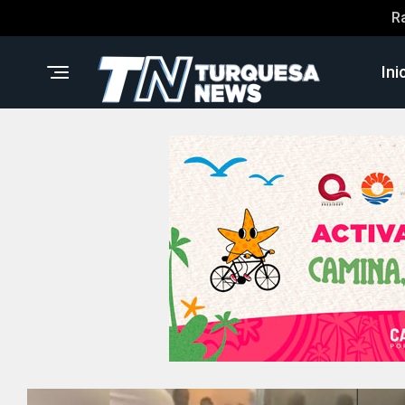
R
Ini