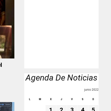
l
Agenda De Noticias
junio 2022
L
M
X
J
V
S
D
1
2
3
4
5