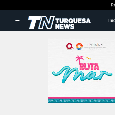
R
Ini