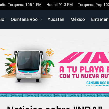
adio Turquesa 105.1 FM
Haahil 91.3 FM
Turquesa Pop 10
cio
Quintana Roo
Yucatán
México
Entreten