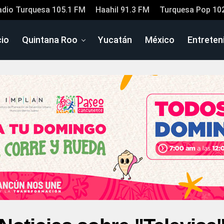
adio Turquesa 105.1 FM
Haahil 91.3 FM
Turquesa Pop 10
cio
Quintana Roo
Yucatán
México
Entreten