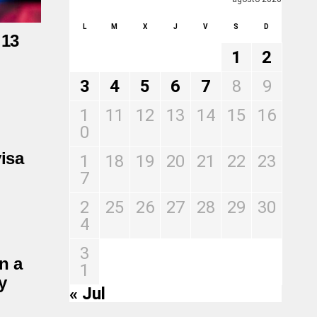
L
M
X
J
V
S
D
 13
1
2
3
4
5
6
7
8
9
1
11
12
13
14
15
16
0
visa
1
18
19
20
21
22
23
7
2
25
26
27
28
29
30
4
3
n a
1
y
« Jul