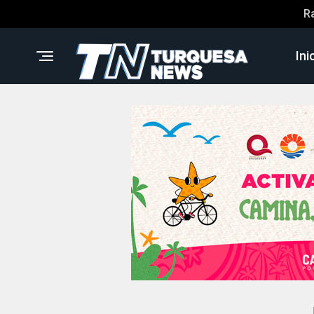
R
Ini