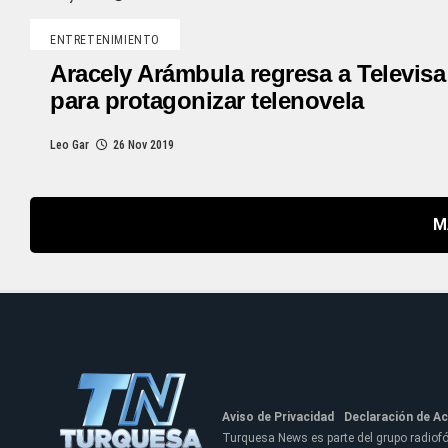
ENTRETENIMIENTO
Aracely Arámbula regresa a Televisa
para protagonizar telenovela
Leo Gar
26 Nov 2019
M
Aviso de Privacidad
Declaración de Ac
Turquesa News es parte del grupo radio