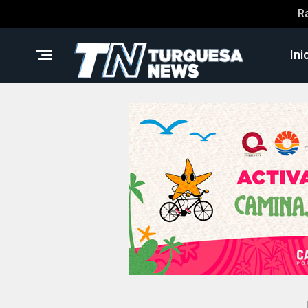
R
Ini