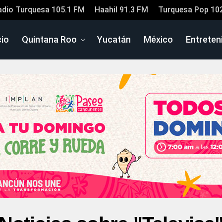
adio Turquesa 105.1 FM
Haahil 91.3 FM
Turquesa Pop 10
cio
Quintana Roo
Yucatán
México
Entreten