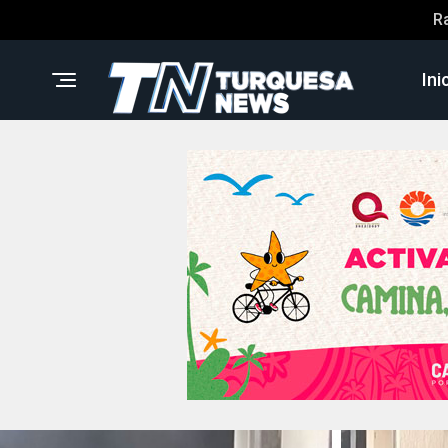
R
Ini