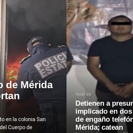
o de Mérida
ortan
YUCATÁN
Detienen a presu
implicado en dos
de engaño telefó
to en la colonia San
Mérida; catean
del Cuerpo de