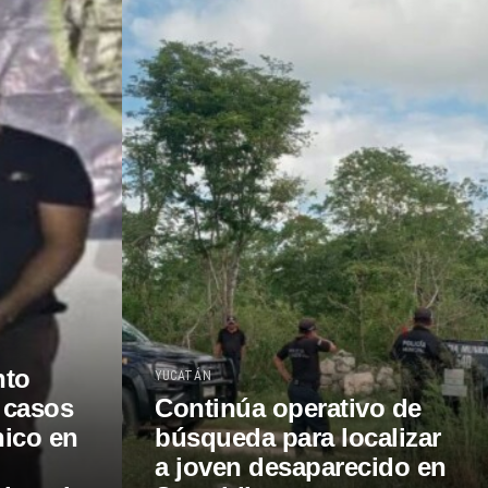
nto
YUCATÁN
 casos
Continúa operativo de
nico en
búsqueda para localizar
a joven desaparecido en