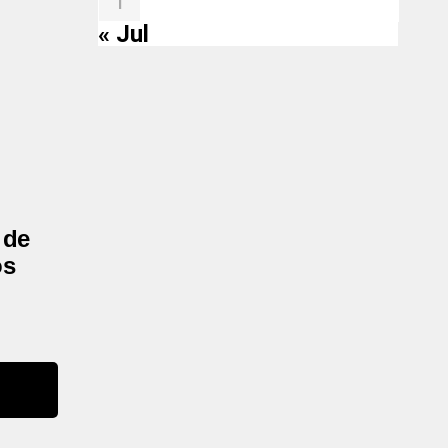
1
« Jul
 de
os