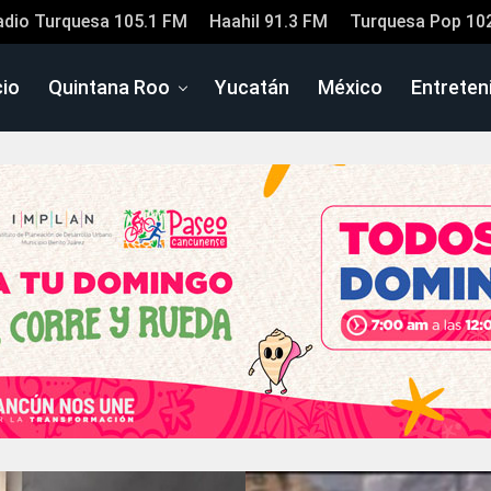
adio Turquesa 105.1 FM
Haahil 91.3 FM
Turquesa Pop 10
cio
Quintana Roo
Yucatán
México
Entreten